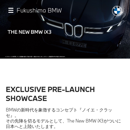
メ
イ
Fukushima BMW
ン
コ
ン
テ
ン
ツ
に
移
店舗一覧
動
モデル一覧
EXCLUSIVE PRE-LAUNCH
試乗・見積相談
SHOWCASE
サービス
BMWの新時代を象徴するコンセプト『ノイエ・クラッ
セ』。
その先陣を切るモデルとして、The New BMW iX3がついに
認定中古車
日本へと上陸いたします。