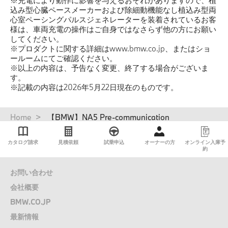
※充電により動作に影響を与えるおそれがありますので、植
込み型心臓ペースメーカーおよび除細動機能なし植込み型両
心室ペーシングパルスジェネレーターを装着されているお客
様は、車両充電の操作はご自身ではなさらず他の方にお願い
してください。
※プロダクトに関する詳細はwww.bmw.co.jp、またはショ
ールームにてご確認ください。
※以上の内容は、予告なく変更、終了する場合がございま
す。
※記載の内容は2026年5月22日現在のものです。
パ
Home
【BMW】NA5 Pre-communication
ン
く
カタログ請求
見積依頼
試乗申込
オーナーの方
オンライン入庫予
ず
約
お問い合わせ
会社概要
BMW.CO.JP
最新情報