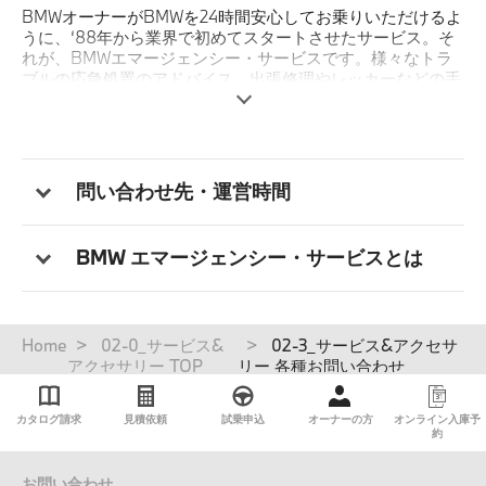
BMWオーナーがBMWを24時間安心してお乗りいただけるよ
うに、‘88年から業界で初めてスタートさせたサービス。そ
れが、BMWエマージェンシー・サービスです。様々なトラ
ブルの応急処置のアドバイス、出張修理やレッカーなどの手
配、さらにはお客様の交通手段やホテルの確保、そして場合
によっては、その費用までをも負担するという画期的なサー
ビスです。
対象はBMW Japanが輸入し、BMW 正規ディーラーにて販
問い合わせ先・運営時間
売されたBMW車（アルピナ車含む）。 24時間年中無休の体
制で、お客様のトラブルによる緊急電話をフリーダイヤルに
て受け付けます。
BMW エマージェンシー・サービスとは
パ
Home
02-0_サービス&
02-3_サービス&アクセサ
ン
アクセサリー TOP
リー 各種お問い合わせ
く
ず
カタログ請求
見積依頼
試乗申込
オーナーの方
オンライン入庫予
約
お問い合わせ