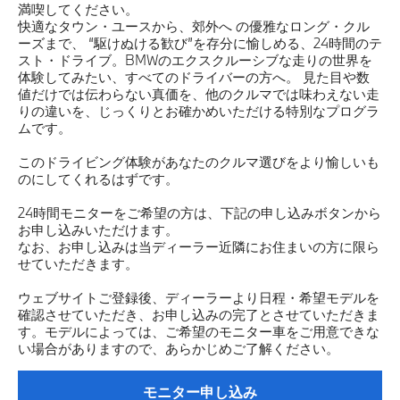
満喫してください。
快適なタウン・ユースから、郊外へ の優雅なロング・クル
ーズまで、 “駆けぬける歓び”を存分に愉しめる、24時間のテ
スト・ドライブ。BMWのエクスクルーシブな走りの世界を
体験してみたい、すべてのドライバーの方へ。 見た目や数
値だけでは伝わらない真価を、他のクルマでは味わえない走
りの違いを、じっくりとお確かめいただける特別なプログラ
ムです。
このドライビング体験があなたのクルマ選びをより愉しいも
のにしてくれるはずです。
24時間モニターをご希望の方は、下記の申し込みボタンから
お申し込みいただけます。
なお、お申し込みは当ディーラー近隣にお住まいの方に限ら
せていただきます。
ウェブサイトご登録後、ディーラーより日程・希望モデルを
確認させていただき、お申し込みの完了とさせていただきま
す。モデルによっては、ご希望のモニター車をご用意できな
い場合がありますので、あらかじめご了解ください。
モニター申し込み