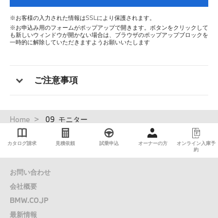
※お客様の入力された情報はSSLにより保護されます。
※お申込み用のフォームがポップアップで開きます。ボタンをクリックして
も新しいウィンドウが開かない場合は、ブラウザのポップアップブロックを
一時的に解除していただきますようお願いいたします
ご注意事項
パ
Home
09_モニター
ン
く
カタログ請求
見積依頼
試乗申込
オーナーの方
オンライン入庫予
ず
約
お問い合わせ
会社概要
BMW.CO.JP
最新情報