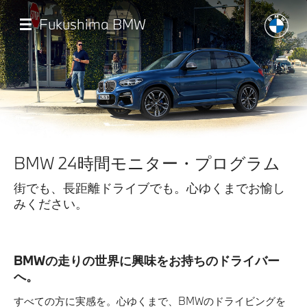
メ
イ
Fukushima BMW
ン
コ
ン
テ
ン
ツ
に
移
店舗一覧
動
BMW 24時間モニター・プログラム
モデル一覧
街でも、長距離ドライブでも。心ゆくまでお愉し
みください。
試乗・見積相談
サービス
BMWの走りの世界に興味をお持ちのドライバー
へ。
認定中古車
すべての方に実感を。心ゆくまで、BMWのドライビングを