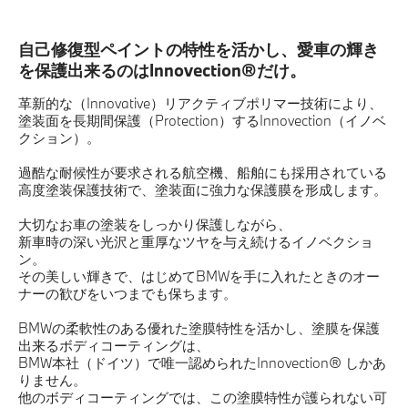
自己修復型ペイントの特性を活かし、愛車の輝き
を保護出来るのはInnovection®だけ。
革新的な（Innovative）リアクティブポリマー技術により、
塗装面を長期間保護（Protection）するInnovection（イノベ
クション）。
過酷な耐候性が要求される航空機、船舶にも採用されている
高度塗装保護技術で、塗装面に強力な保護膜を形成します。
大切なお車の塗装をしっかり保護しながら、
新車時の深い光沢と重厚なツヤを与え続けるイノベクショ
ン。
その美しい輝きで、はじめてBMWを手に入れたときのオー
ナーの歓びをいつまでも保ちます。
BMWの柔軟性のある優れた塗膜特性を活かし、塗膜を保護
出来るボディコーティングは、
BMW本社（ドイツ）で唯一認められたInnovection® しかあ
りません。
他のボディコーティングでは、この塗膜特性が護られない可