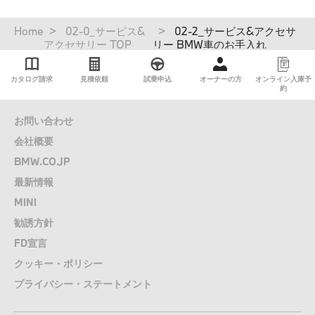
パ
Home
02-0_サービス&
02-2_サービス&アクセサ
ン
アクセサリー TOP
リー BMW車のお手入れ
く
ず
カタログ請求
見積依頼
試乗申込
オーナーの方
オンライン入庫予
約
お問い合わせ
会社概要
BMW.CO.JP
最新情報
MINI
勧誘方針
FD宣言
クッキー・ポリシー
プライバシー・ステートメント