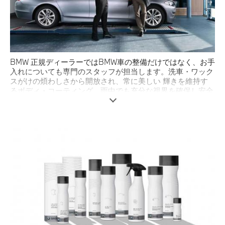
BMW 正規ディーラーではBMW車の整備だけではなく、お手
入れについても専門のスタッフが担当します。洗車・ワック
スがけの煩わしさから開放され、常に美しい 輝きを維持す
るボディ・コーティング。雨中でも充分な視界を確保し安全
に走行するためのガラス撥水加工。スタイリッシュなBMW
車の足元を磨きあげるホイール・クリーニング。知らず知ら
ずにたまった汚れや、凍結を防ぎ安全に走行するために道路
に散布される凍結防止剤等を高圧スチームにより清掃する下
回り洗浄など、BMWを知り尽くした正規ディーラーならで
はのカー・ケア・メニューがあります。
※詳細につきましては、BMW正規ディーラー サービス・ア
ドバイザーまでお問い合わせください。