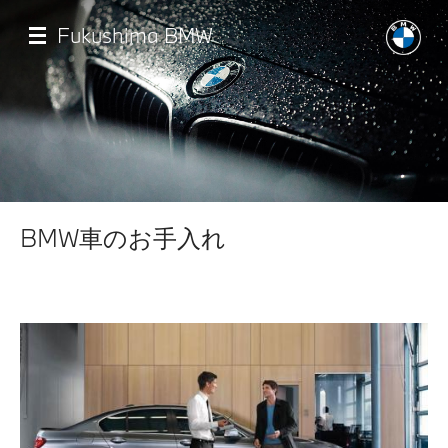
メ
イ
Fukushima BMW
ン
コ
ン
テ
ン
ツ
に
移
店舗一覧
動
BMW車のお手入れ
モデル一覧
試乗・見積相談
サービス
認定中古車