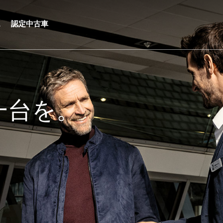
ス
認定中古車
一台を。