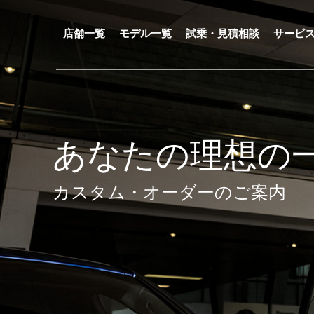
メ
イ
ン
店舗一覧
モデル一覧
試乗・見積相談
サービ
コ
ン
テ
ン
ツ
に
移
動
あなたの理想の
カスタム・オーダーのご案内