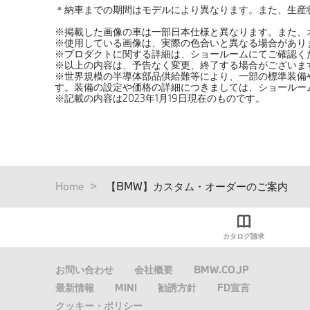
＊納車までの期間はモデルにより異なります。また、生産
※掲載した画像の車は一部日本仕様と異なります。また、
※使用している画像は、実際の色合いと異なる場合があり
※プロダクトに関する詳細は、ショールームにてご確認く
※以上の内容は、予告なく変更、終了する場合がございま
※世界規模の半導体部品供給難等により、一部の標準装備
す。装備の設定や価格の詳細につきましては、ショールー
※記載の内容は2023年1月19日現在のものです。
パ
Home
【BMW】カスタム・オーダーのご案内
ン
く
ず
カタログ請求
お問い合わせ
会社概要
BMW.CO.JP
最新情報
MINI
勧誘方針
FD宣言
クッキー・ポリシー