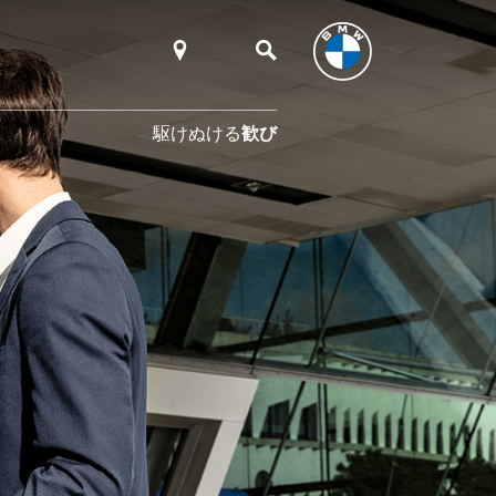
駆けぬける
歓び