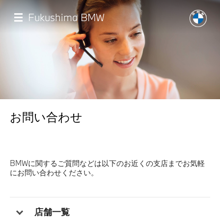
メ
イ
Fukushima BMW
ン
コ
ン
テ
ン
ツ
に
移
店舗一覧
動
お問い合わせ
モデル一覧
試乗・見積相談
BMWに関するご質問などは以下のお近くの支店までお気軽
にお問い合わせください。
サービス
認定中古車
店舗一覧