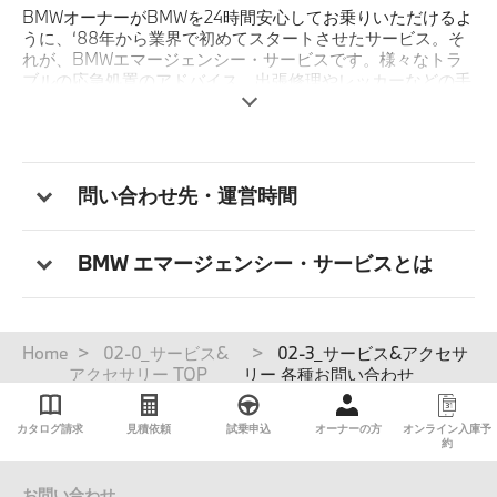
BMWオーナーがBMWを24時間安心してお乗りいただけるよ
うに、‘88年から業界で初めてスタートさせたサービス。そ
れが、BMWエマージェンシー・サービスです。様々なトラ
ブルの応急処置のアドバイス、出張修理やレッカーなどの手
配、さらにはお客様の交通手段やホテルの確保、そして場合
によっては、その費用までをも負担するという画期的なサー
ビスです。
対象はBMW Japanが輸入し、BMW 正規ディーラーにて販
問い合わせ先・運営時間
売されたBMW車（アルピナ車含む）。 24時間年中無休の体
制で、お客様のトラブルによる緊急電話をフリーダイヤルに
て受け付けます。
BMW エマージェンシー・サービスとは
パ
Home
02-0_サービス&
02-3_サービス&アクセサ
ン
アクセサリー TOP
リー 各種お問い合わせ
く
ず
カタログ請求
見積依頼
試乗申込
オーナーの方
オンライン入庫予
約
お問い合わせ