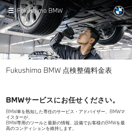
メ
イ
Fukushima BMW
ン
コ
ン
テ
ン
ツ
に
移
店舗一覧
動
Fukushima BMW 点検整備料金表
モデル一覧
試乗・見積相談
BMWサービスにお任せください。
サービス
BMW車を熟知した専任のサービス・アドバイザー、BMWマ
イスターが、
BMW専用のツールと最新の情報、設備でお客様のBMWを最
認定中古車
高のコンディションを維持します。