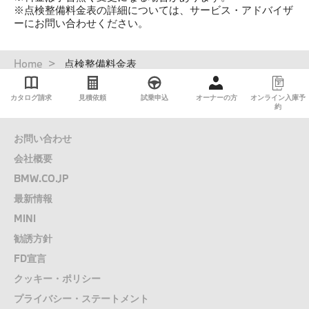
※点検整備料金表の詳細については、サービス・アドバイザ
ーにお問い合わせください。
パ
Home
点検整備料金表​
ン
く
カタログ請求
見積依頼
試乗申込
オーナーの方
オンライン入庫予
ず
約
お問い合わせ
会社概要
BMW.CO.JP
最新情報
MINI
勧誘方針
FD宣言
クッキー・ポリシー
プライバシー・ステートメント