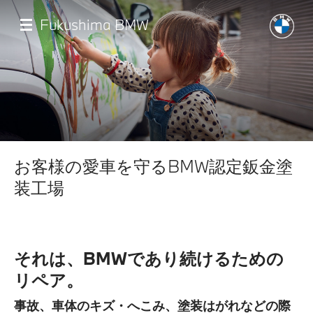
メ
イ
Fukushima BMW
ン
コ
ン
テ
ン
ツ
に
移
店舗一覧
動
お客様の愛車を守るBMW認定鈑金塗
モデル一覧
装工場
試乗・見積相談
それは、BMWであり続けるための
サービス
リペア。
認定中古車
事故、車体のキズ・へこみ、塗装はがれなどの際