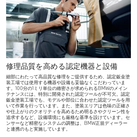
修理品質を高める認定機器と設備
細部にわたって高品質な修理をご提供するため、認定鈑金塗
装工場では使用する機器や設備も妥協なくこだわっていま
す。100分の1ミリ単位の緻密さが求められるBMWのメイン
テナンスには、特別に開発された認定ツールが不可欠。認定
鈑金塗装工場でも、モデルや部位に合わせた認定ツールを用
いて作業を行っています。また、塗装エリアは色味の正確さ
や仕上がりのクオリティを高めるため明るさやクリーン性を
追求するなど、設備環境にも厳格な基準を設けています。セ
ンサーなど精密なシステムの調整は、BMW正規ディーラー
と連携のもと実施しています。