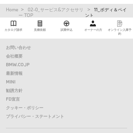
パ
Home
02-0_サービス&アクセサリ
11_ボディ＆ペイ
ン
ー TOP
ント
く
ず
カタログ請求
見積依頼
試乗申込
オーナーの方
オンライン入庫予
約
お問い合わせ
会社概要
BMW.CO.JP
最新情報
MINI
勧誘方針
FD宣言
クッキー・ポリシー
プライバシー・ステートメント